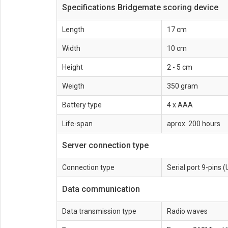
Specifications Bridgemate scoring device
Length
17 cm
Width
10 cm
Height
2 - 5 cm
Weigth
350 gram
Battery type
4 x AAA
Life-span
aprox. 200 hours
Server connection type
Connection type
Serial port 9-pins 
Data communication
Data transmission type
Radio waves