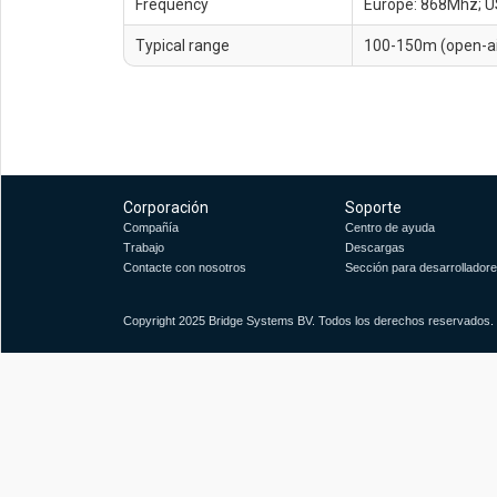
Frequency
Europe: 868Mhz; U
Typical range
100-150m (open-ai
Corporación
Soporte
Compañía
Centro de ayuda
Trabajo
Descargas
Contacte con nosotros
Sección para desarrollador
Copyright 2025 Bridge Systems BV. Todos los derechos reservados.