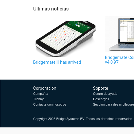
Ultimas noticias
Bridgemate Con
Bridgemate III has arrived
v4.0.97
Corporación
Soporte
Compañía
Centro de ayuda
Trabajo
Descargas
Contacte con nosotros
Sección para desarrollador
Copyright 2025 Bridge Systems BV. Todos los derechos reservados.